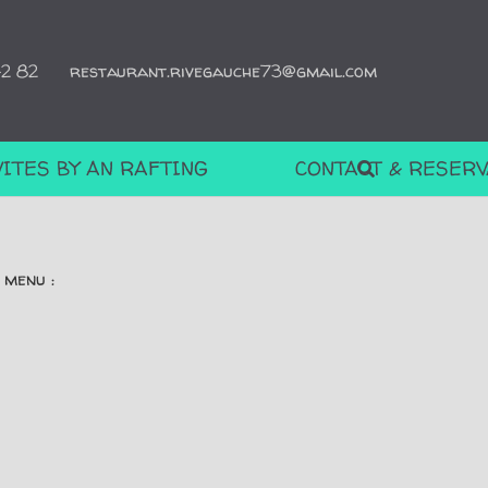
42 82
restaurant.rivegauche73@gmail.com
VITES BY AN RAFTING
CONTACT & RESERV
 menu :