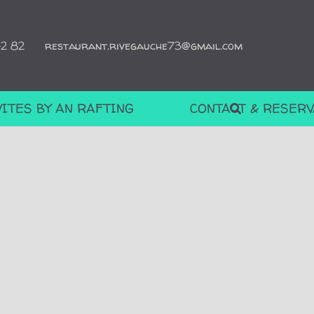
42 82
restaurant.rivegauche73@gmail.com
VITES BY AN RAFTING
CONTACT & RESERV